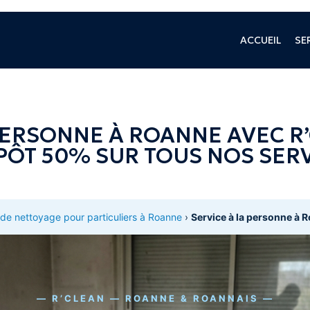
ACCUEIL
SE
PERSONNE À ROANNE AVEC R’
PÔT 50% SUR TOUS NOS SER
 de nettoyage pour particuliers à Roanne
›
Service à la personne à 
— R’CLEAN — ROANNE & ROANNAIS —