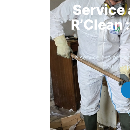
Service 
R’Clean 
Le service à la perso
pour les 