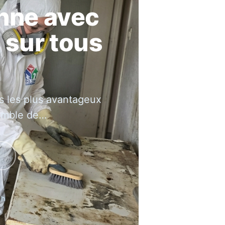
anne avec
 sur tous
is les plus avantageux
semble de…
 h