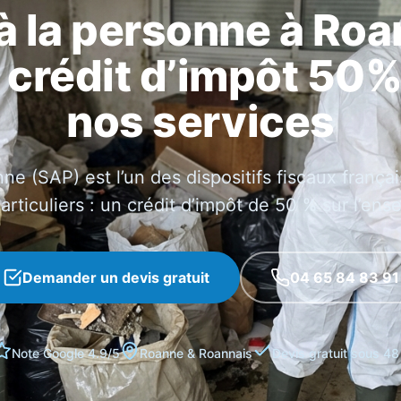
à la personne à Ro
: crédit d’impôt 50%
nos services
nne (SAP) est l’un des dispositifs fiscaux frança
particuliers : un crédit d’impôt de 50 % sur l’en
Demander un devis gratuit
04 65 84 83 91
Note Google 4.9/5
Roanne & Roannais
Devis gratuit sous 48