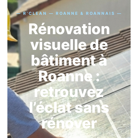
— R’CLEAN — ROANNE & ROANNAIS —
Rénovation
visuelle de
bâtiment à
Roanne :
retrouvez
l’éclat sans
rénover