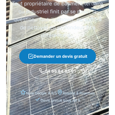
Tout propriétaire de bâtiment tertiaire
ou industriel finit par se poser la
question : faut-il rénover, ou suffit-il
de nettoyer en profondeur ? La
différence d…
Demander un devis gratuit
04 65 84 83 91
Note Google 4.9/5
Roanne & Roannais
Devis gratuit sous 48 h